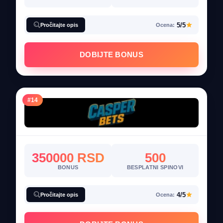
5/5
Pročitajte opis
Ocena:
DOBIJTE BONUS
350000 RSD
500
BONUS
BESPLATNI SPINOVI
4/5
Pročitajte opis
Ocena: