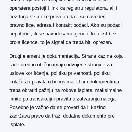
operatera postoji i link ka registru regulatora, ali i
bez toga se može proveriti da li su navedeni
pravno lice, adresa i kontakt podaci. Ako su podaci
nepotpuni, ili se navodi samo generički tekst bez
broja licence, to je signal da treba biti oprezan.
Drugi element je dokumentacija. Strana kazina koja
rade uredno obično imaju odvojene stranice za
uslove korišćenja, politiku privatnosti, politiku
kolačića i pravila o bonusima. U tim dokumentima
treba obratiti pažnju na rokove isplate, maksimalne
limite po transakciji i pravila o zatvaranju naloga.
Posebno je važno da se proveri da li kazino
zadržava pravo da traži dodatne dokumente pre
isplate.