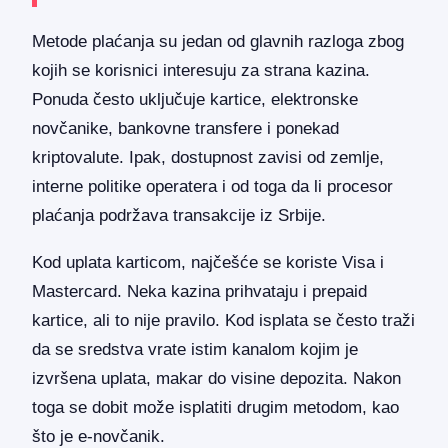
Metode plaćanja su jedan od glavnih razloga zbog
kojih se korisnici interesuju za strana kazina.
Ponuda često uključuje kartice, elektronske
novčanike, bankovne transfere i ponekad
kriptovalute. Ipak, dostupnost zavisi od zemlje,
interne politike operatera i od toga da li procesor
plaćanja podržava transakcije iz Srbije.
Kod uplata karticom, najčešće se koriste Visa i
Mastercard. Neka kazina prihvataju i prepaid
kartice, ali to nije pravilo. Kod isplata se često traži
da se sredstva vrate istim kanalom kojim je
izvršena uplata, makar do visine depozita. Nakon
toga se dobit može isplatiti drugim metodom, kao
što je e-novčanik.