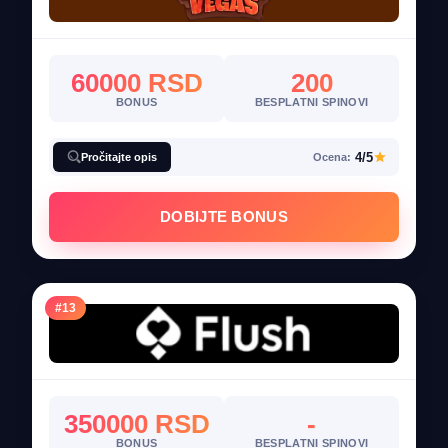
60000 RSD
200
BONUS
BESPLATNI SPINOVI
4/5
Pročitajte opis
Ocena:
DOBIJTE BONUS
350000 RSD
-
BONUS
BESPLATNI SPINOVI