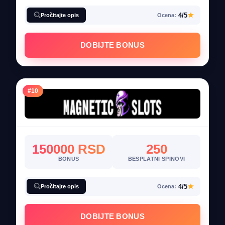
4/5
Pročitajte opis
Ocena:
DOBIJTE BONUS
150000 RSD
250
BONUS
BESPLATNI SPINOVI
4/5
Pročitajte opis
Ocena:
DOBIJTE BONUS