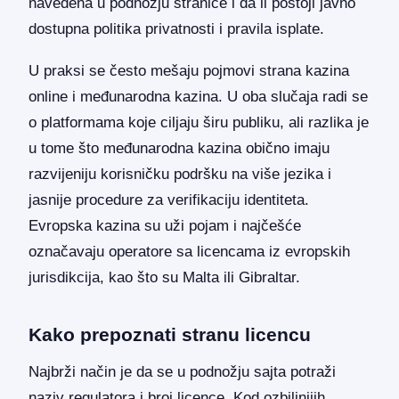
navedena u podnožju stranice i da li postoji javno
dostupna politika privatnosti i pravila isplate.
U praksi se često mešaju pojmovi strana kazina
online i međunarodna kazina. U oba slučaja radi se
o platformama koje ciljaju širu publiku, ali razlika je
u tome što međunarodna kazina obično imaju
razvijeniju korisničku podršku na više jezika i
jasnije procedure za verifikaciju identiteta.
Evropska kazina su uži pojam i najčešće
označavaju operatore sa licencama iz evropskih
jurisdikcija, kao što su Malta ili Gibraltar.
Kako prepoznati stranu licencu
Najbrži način je da se u podnožju sajta potraži
naziv regulatora i broj licence. Kod ozbiljnijih