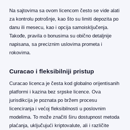
Na sajtovima sa ovom licencom često se vide alati
za kontrolu potrošnje, kao što su limiti depozita po
danu ili mesecu, kao i opcija samoisključenja.
Takođe, pravila o bonusima su obično detaljnije
napisana, sa preciznim uslovima prometa i
rokovima.
Curacao i fleksibilniji pristup
Curacao licenca je česta kod globalno orijentisanih
platformi i kazina bez srpske licence. Ova
jurisdikcija je poznata po bržem procesu
licenciranja i većoj fleksibilnosti u poslovnim
modelima. To može značiti širu dostupnost metoda
plaćanja, uključujući kriptovalute, ali i različite