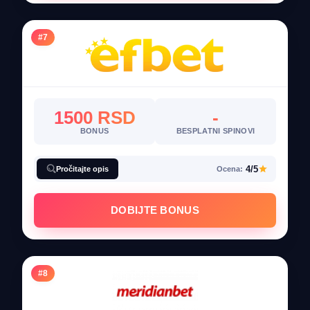
1500 RSD
-
BONUS
BESPLATNI SPINOVI
4/5
Pročitajte opis
Ocena:
DOBIJTE BONUS