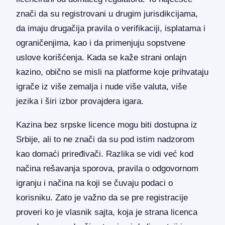
znači da su registrovani u drugim jurisdikcijama,
da imaju drugačija pravila o verifikaciji, isplatama i
ograničenjima, kao i da primenjuju sopstvene
uslove korišćenja. Kada se kaže strani onlajn
kazino, obično se misli na platforme koje prihvataju
igrače iz više zemalja i nude više valuta, više
jezika i širi izbor provajdera igara.
Kazina bez srpske licence mogu biti dostupna iz
Srbije, ali to ne znači da su pod istim nadzorom
kao domaći priređivači. Razlika se vidi već kod
načina rešavanja sporova, pravila o odgovornom
igranju i načina na koji se čuvaju podaci o
korisniku. Zato je važno da se pre registracije
proveri ko je vlasnik sajta, koja je strana licenca