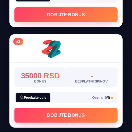
DOBIJTE BONUS
35000 RSD
-
BONUS
BESPLATNI SPINOVI
5/5
Pročitajte opis
Ocena:
DOBIJTE BONUS