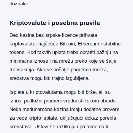
doznake.
Kriptovalute i posebna pravila
Deo kazina bez srpske licence prihvata
kriptovalute, najčešće Bitcoin, Ethereum i stabilne
tokene. Kod takvih uplata treba obratiti pažnju na
minimalne iznose i na mrežu preko koje se šalje
transakcija. Ako se pošalje pogrešna mreža,
sredstva mogu biti trajno izgubljena.
Isplate u kriptovalutama mogu biti brže, ali su
iznosi podložni promeni vrednosti tokom obrade.
Neka međunarodna kazina imaju dodatne provere
za veće kripto isplate, uključujući dokaz porekla
sredstava. Uslovi se razlikuju i po tome da li