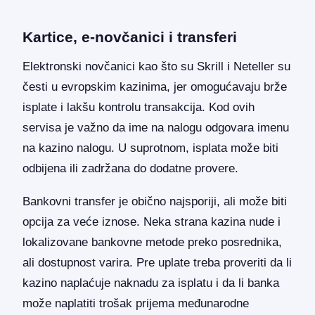
Kartice, e-novčanici i transferi
Elektronski novčanici kao što su Skrill i Neteller su
česti u evropskim kazinima, jer omogućavaju brže
isplate i lakšu kontrolu transakcija. Kod ovih
servisa je važno da ime na nalogu odgovara imenu
na kazino nalogu. U suprotnom, isplata može biti
odbijena ili zadržana do dodatne provere.
Bankovni transfer je obično najsporiji, ali može biti
opcija za veće iznose. Neka strana kazina nude i
lokalizovane bankovne metode preko posrednika,
ali dostupnost varira. Pre uplate treba proveriti da li
kazino naplaćuje naknadu za isplatu i da li banka
može naplatiti trošak prijema međunarodne