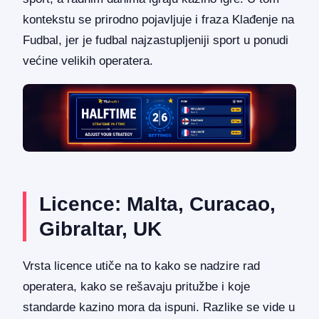
kontekstu se prirodno pojavljuje i fraza Klađenje na
Fudbal, jer je fudbal najzastupljeniji sport u ponudi
većine velikih operatera.
Licence: Malta, Curacao,
Gibraltar, UK
Vrsta licence utiče na to kako se nadzire rad
operatera, kako se rešavaju pritužbe i koje
standarde kazino mora da ispuni. Razlike se vide u