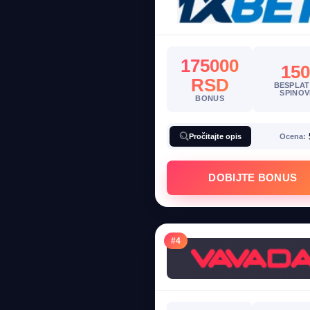
175000
15
RSD
BESPLAT
SPINOV
BONUS
Pročitajte opis
Ocena:
DOBIJTE BONUS