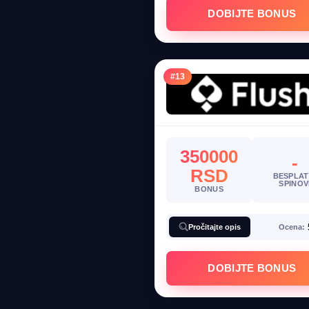
DOBIJTE BONUS
350000
-
RSD
BESPLAT
SPINOV
BONUS
Pročitajte opis
Ocena:
DOBIJTE BONUS