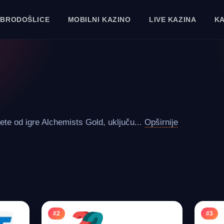
OBRODOŠLICE
MOBILNI KAZINO
LIVE KAZINA
KA
te od igre Alchemists Gold, uključu...
Opširnije