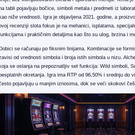
na tabli pojavljuju bočice, simboli metala i predmeti iz labora
kao niže vrednosti. Igra je objavljena 2021. godine, a proizv
ovoj recenziji slota fokus je na mehanici, isplatama, specij
funkcijama i praktičnim detaljima kao što su ulog, brzina i mo
Dobici se računaju po fiksnim linijama. Kombinacije se formir
zavisi od vrednosti simbola i broja istih simbola u nizu. Alch
koja se oslanja na prepoznatljiv set funkcija: Wild simboli, S
besplatnih okretanja. Igra ima RTP od 96,50% i srednju do viš
često pojavljuju u manjim iznosima, dok se veći skokovi če