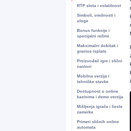
RTP slota i volatilnost
Simboli, vrednosti i
uloge
Bonus funkcije i
specijalni režimi
Maksimalni dobitak i
granice isplate
Proizvođač igre i slični
naslovi
Mobilna verzija i
tehničke stavke
Dostupnost u online
kazinima i demo verzija
Mišljenja igrača i česte
zamerke
Primeri sličnih online
automata