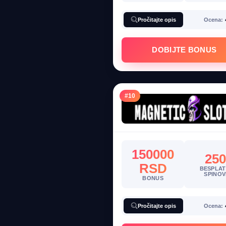
Pročitajte opis
Ocena:
DOBIJTE BONUS
150000
25
RSD
BESPLAT
SPINOV
BONUS
Pročitajte opis
Ocena: